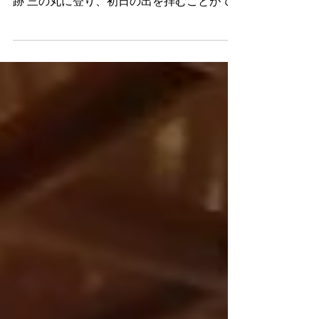
を出発し 姉、弟家族、総勢７名で清水山城
跡 三の丸に登り、初日の出を拝むことがで
きました。 ７時２０分頃には初日の出のビ
ュースポットに到着し ７：２７の 日の出
を待つことにしました。...