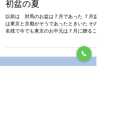
tsushima.s.h.p
2021年8月21日
読了時間: 2分
初盆の夏
以前は 対馬のお盆は７月であった ７月盆
は東京と京都がそうであったときいた その
名残で今でも東京のお中元は７月に贈ること
が多いようだ 今年 我が家は 昨年７月に
他界した母の「初盆」でした 江口家での初
盆は 私の記憶にはなく また 我が家の...