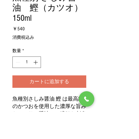
油 鰹（カツオ）
150ml
価
￥540
格
消費税込み
数量
*
カートに追加する
魚種別さしみ醤油 鰹 は最高級
のかつおを使用した濃厚な旨み
たっぷりの醤油で、繊細な刺身
の味わいを引き立てます。ニン
ニクと生姜のほのかな香りが効
いたこの甘口醤油は、刺身料理