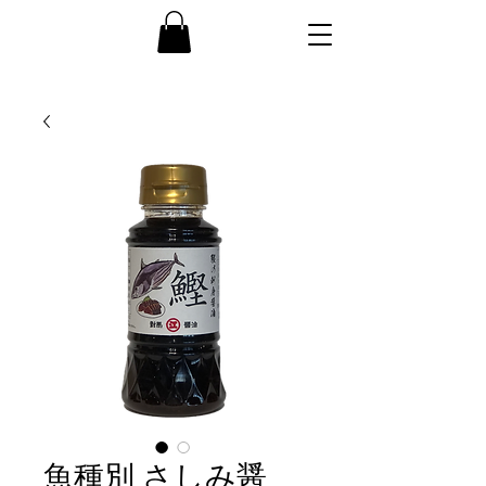
魚種別 さしみ醤