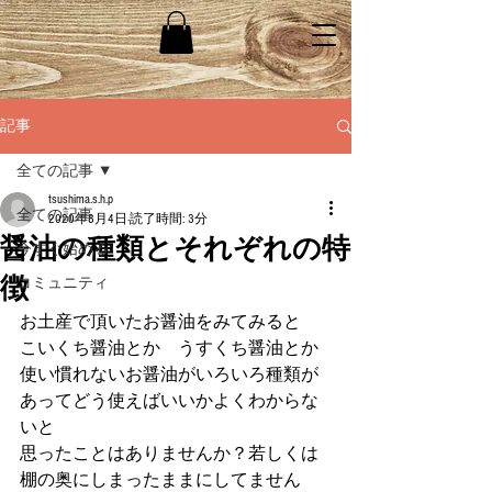
記事
全ての記事
tsushima.s.h.p
全ての記事
2020年8月4日
読了時間: 3分
醤油の種類とそれぞれの特
今すぐ始める
徴
コミュニティ
お土産で頂いたお醤油をみてみると　
こいくち醤油とか　うすくち醤油とか 
使い慣れないお醤油がいろいろ種類が
あってどう使えばいいかよくわからな
いと 
思ったことはありませんか？若しくは
棚の奥にしまったままにしてません