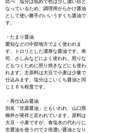
比べ　塩分は低めで色は少し濃い目と
なっているため、調理用からかけ醤油
として使い勝手のいいうすくち醤油で
す。
・たまり醤油
愛知などの中部地方でよく使われま
す。トロリとした濃厚な醤油です。寿
司、さしみなどによく使われ、照りな
どもつくために照り焼きなどにも使わ
れます。主原料は大豆で小麦は少量で
仕込みます。塩分はこいくち醤油と同
じ１６％程度です。
・再仕込み醤油
別名「甘露醤油」ともいわれ　山口県
柳井が発祥と言われています。原料は
大豆・小麦ですが、食塩水の代わりに
生醤油を使うので２倍濃い醤油となり